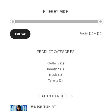
opciones
se
pueden
FILTER BY PRICE
elegir
en
la
página
de
Precio
Precio
Precio:
$10
—
$20
Filtrar
producto
mínimo
máxim
PRODUCT CATEGORIES
Clothing
(1)
Hoodies
(1)
Music
(1)
Tshirts
(1)
FEATURED PRODUCTS
V-NECK T-SHIRT