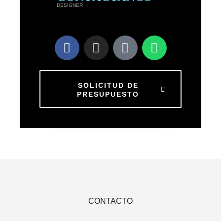
-
DESIGNER
C
o
m
b
o
*
SOLICITUD DE
PRESUPUESTO
CONTACTO