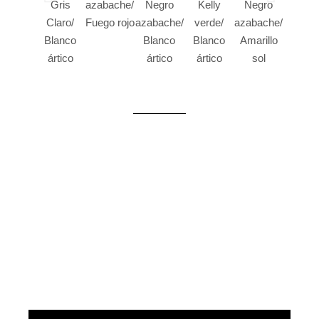
Gris
azabache/
Negro
Kelly
Negro
Ros
Claro/
Fuego rojo
azabache/
verde/
azabache/
calient
Blanco
Blanco
Blanco
Amarillo
Blanc
ártico
ártico
ártico
sol
ártic