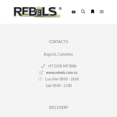
Menú pr
Buscar
Más informac
Barra lateral de la tienda
CONTACTO
Bogotá, Colombia.
+57 (324) 947 0666
www.rebels.com.co
Lun/Vier 09:00 - 18:00
Sab 09:00 - 13:00
DISCOVERY